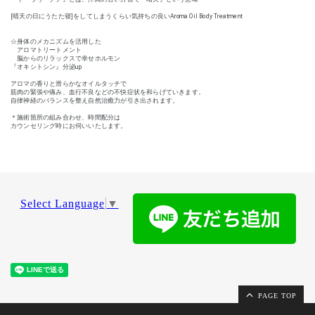
[晴天の日にうたた寝]をしてしまうくらい気持ちの良いAroma Oil Body Treatment
☆身体のメカニズムを活用した
アロマトリートメント
脳からのリラックスで幸せホルモン
『オキシトシン』分泌up
アロマの香りと滑らかなオイルタッチで
筋肉の緊張や痛み、血行不良などの不快症状を和らげていきます。
自律神経のバランスを整え自然治癒力が引き出されます。
＊施術箇所の組み合わせ、時間配分は
カウンセリング時にお伺いいたします。
Select Language
▼
PAGE TOP