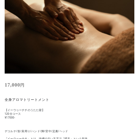
17,000
円
全身アロマトリートメント
【イーウヮーチチのうたた寝】
120分コース
¥17000-
デコルテ/首/肩周り/ハンド/脚/背中/足裏/ヘッド
『イーウヮーチチ』とは、沖縄の古い方言で『晴天』という意味