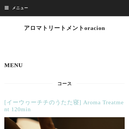
メニュー
アロマトリートメントoracion
アロマトリートメントで幸せホルモン(オキシトシン)の分泌が高まります。
日常のストレス軽減、筋肉疲労やイライラ、眠れない不安も緩和します。痛
くない優しいマッサージで副交感神経優位となり自律神経のバランスを整え
てくれます。血流やリンパ老廃物の流れを促進し身体の緊張も緩みます。
MENU
コース
[イーウヮーチチのうたた寝] Aroma Treatme
nt 120min